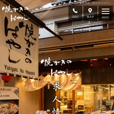
廿日市市・宮島の牡蠣専門店「焼がきのはやし」
TEL
MAP
MENU