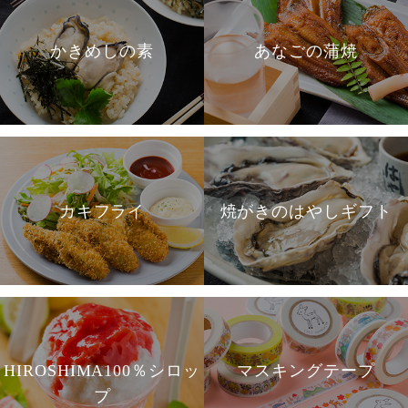
かきめしの素
あなごの蒲焼
カキフライ
焼がきのはやしギフト
HIROSHIMA100％シロッ
マスキングテープ
プ