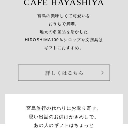
C
A
F
E
H
A
Y
A
S
H
I
Y
A
宮
島
の
美
味
し
く
て
可
愛
い
を
お
う
ち
で
満
喫
。
地
元
の
名
産
品
を
活
か
し
た
H
I
R
O
S
H
I
M
A
1
0
0
％
シ
ロ
ッ
プ
や
文
房
具
は
ギ
フ
ト
に
お
す
す
め
。
宮島旅行の代わりにお取り寄せ。
思い出話のお供はかきめしで。
あの人のギフトはちょっと