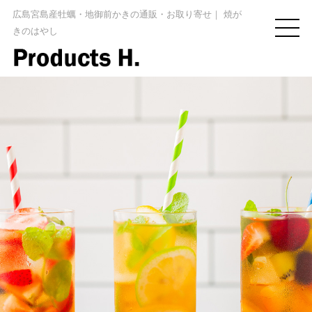
広島宮島産牡蠣・地御前かきの通販・お取り寄せ｜
焼が
きのはやし